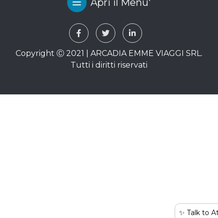
Apri il Menu'
Copyright Ⓒ 2021 | ARCADIA EMME VIAGGI SRL.
Tutti i diritti riservati
✨ Talk to A