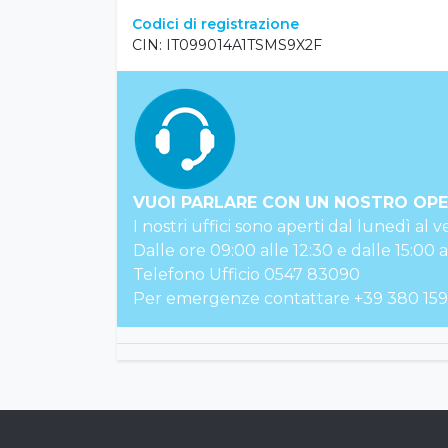
Check Out
Entro le ore 13:00.
Codici di registrazione
CIN: IT099014A1TSMS9X2F
VUOI PARLARE CON UN NOSTRO OP
I nostri uffici sono aperti dal lunedì al v
Dalle ore 09:00 alle 12:30 e dalle 15:00 a
Telefono Ufficio 0547 83090
Per emergenze contattare +39 380 159