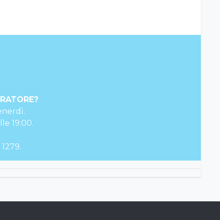
ERATORE?
enerdì.
lle 19:00.
 1279.