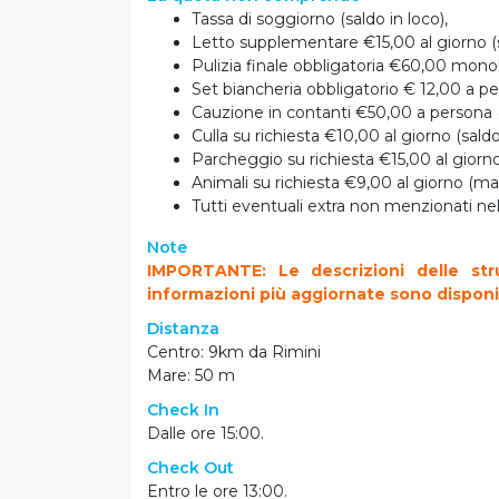
La quota non comprende
Tassa di soggiorno (saldo in loco),
Letto supplementare €15,00 al giorno (s
Pulizia finale obbligatoria €60,00 monol
Set biancheria obbligatorio € 12,00 a pe
Cauzione in contanti €50,00 a persona (s
Culla su richiesta €10,00 al giorno (saldo
Parcheggio su richiesta €15,00 al giorno 
Animali su richiesta €9,00 al giorno (ma
Tutti eventuali extra non menzionati n
Note
IMPORTANTE: Le descrizioni delle str
informazioni più aggiornate sono disponibil
Distanza
Centro: 9km da Rimini
Mare: 50 m
Check In
Dalle ore 15:00.