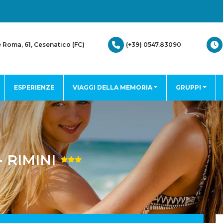
(+39) 0547.83090
e Roma, 61, Cesenatico (FC)
ESPERIENZE
VIAGGI DELLA MEMORIA
GRUPPI
 RIMINI