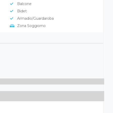
Culla (su richiesta a pagamento)
Balcone
Bidet
Armadio/Guardaroba
Zona Soggiorno