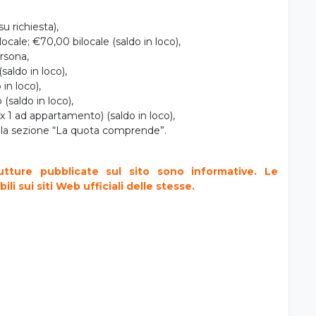
u richiesta),
ocale; €70,00 bilocale (saldo in loco),
rsona,
aldo in loco),
 in loco),
(saldo in loco),
x 1 ad appartamento) (saldo in loco),
ella sezione “La quota comprende”.
utture pubblicate sul sito sono informative. Le
i sui siti Web ufficiali delle stesse.