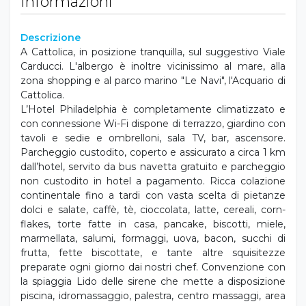
Informazioni
Descrizione
A Cattolica, in posizione tranquilla, sul suggestivo Viale
Carducci. L'albergo è inoltre vicinissimo al mare, alla
zona shopping e al parco marino "Le Navi", l'Acquario di
Cattolica.
L’Hotel Philadelphia è completamente climatizzato e
con connessione Wi-Fi dispone di terrazzo, giardino con
tavoli e sedie e ombrelloni, sala TV, bar, ascensore.
Parcheggio custodito, coperto e assicurato a circa 1 km
dall’hotel, servito da bus navetta gratuito e parcheggio
non custodito in hotel a pagamento. Ricca colazione
continentale fino a tardi con vasta scelta di pietanze
dolci e salate, caffè, tè, cioccolata, latte, cereali, corn-
flakes, torte fatte in casa, pancake, biscotti, miele,
marmellata, salumi, formaggi, uova, bacon, succhi di
frutta, fette biscottate, e tante altre squisitezze
preparate ogni giorno dai nostri chef. Convenzione con
la spiaggia Lido delle sirene che mette a disposizione
piscina, idromassaggio, palestra, centro massaggi, area