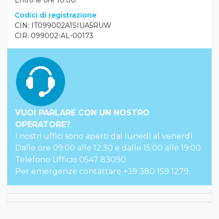
Entro le ore 10:00.
Codici di registrazione
CIN: IT099002A1SIUA5RUW
CIR: 099002-AL-00173
VUOI PARLARE CON UN NOSTRO
OPERATORE?
I nostri uffici sono aperti dal lunedì al venerdì.
Dalle ore 09:00 alle 12:30 e dalle 15:00 alle 19:00.
Telefono Ufficio 0547 83090
Per emergenze contattare +39 380 159 1279.