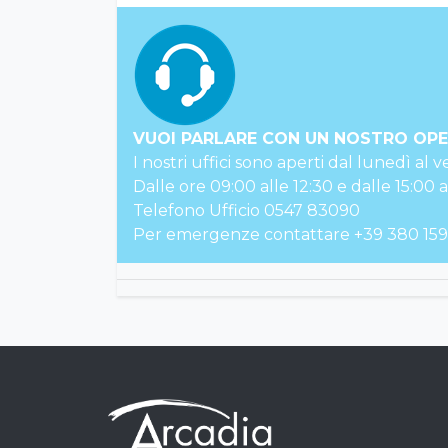
VUOI PARLARE CON UN NOSTRO OP
I nostri uffici sono aperti dal lunedì al v
Dalle ore 09:00 alle 12:30 e dalle 15:00 a
Telefono Ufficio 0547 83090
Per emergenze contattare +39 380 159