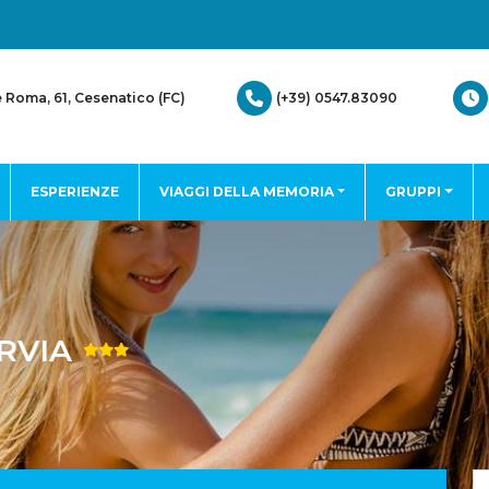
(+39) 0547.83090
e Roma, 61, Cesenatico (FC)
ESPERIENZE
VIAGGI DELLA MEMORIA
GRUPPI
RVIA