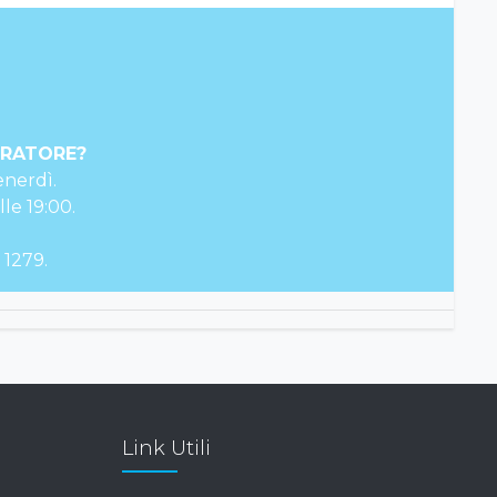
ERATORE?
enerdì.
lle 19:00.
 1279.
Link Utili