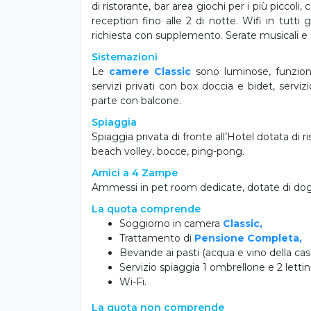
di ristorante, bar area giochi per i più piccol
reception fino alle 2 di notte. Wifi in tutt
richiesta con supplemento. Serate musicali e
Sistemazioni
Le
camere Classic
sono luminose, funziona
servizi privati con box doccia e bidet, serviz
parte con balcone.
Spiaggia
Spiaggia privata di fronte all’Hotel dotata di r
beach volley, bocce, ping-pong.
Amici a 4 Zampe
Ammessi in pet room dedicate, dotate di dog
La quota comprende
Soggiorno in camera
Classic,
Trattamento di
P
ensione Completa,
Bevande ai pasti (acqua e vino della casa
Servizio spiaggia 1 ombrellone e 2 lettini
Wi-Fi.
La quota non comprende