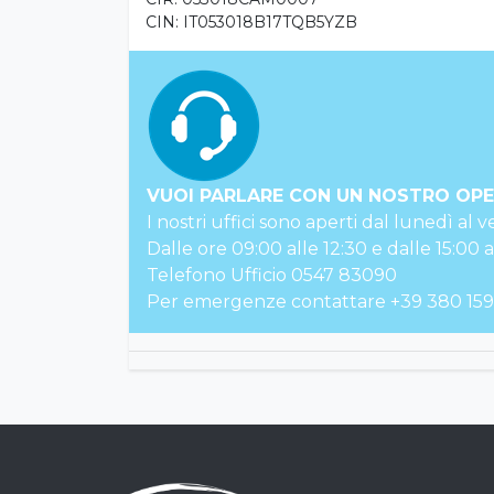
CIN: IT053018B17TQB5YZB
VUOI PARLARE CON UN NOSTRO OP
I nostri uffici sono aperti dal lunedì al v
Dalle ore 09:00 alle 12:30 e dalle 15:00 a
Telefono Ufficio 0547 83090
Per emergenze contattare +39 380 159