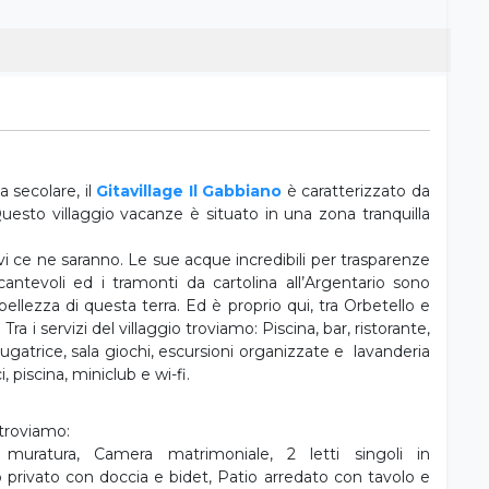
 secolare, il
Gitavillage Il Gabbiano
è caratterizzato da
 Questo villaggio vacanze è situato in una zona tranquilla
vi ce ne saranno. Le sue acque incredibili per trasparenze
ncantevoli ed i tramonti da cartolina all’Argentario sono
 bellezza di questa terra. Ed è proprio qui, tra Orbetello e
ra i servizi del villaggio troviamo: Piscina, bar, ristorante,
iugatrice, sala giochi, escursioni organizzate e lavanderia
 piscina, miniclub e wi-fi.
 troviamo:
n muratura, Camera matrimoniale, 2 letti singoli in
privato con doccia e bidet, Patio arredato con tavolo e