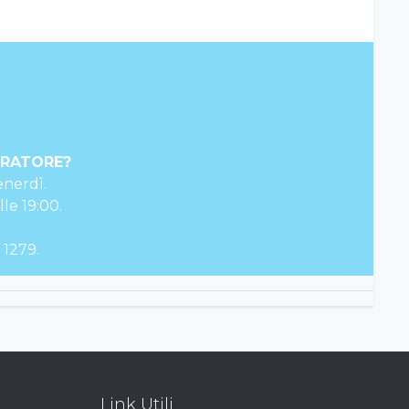
ERATORE?
enerdì.
lle 19:00.
 1279.
Link Utili