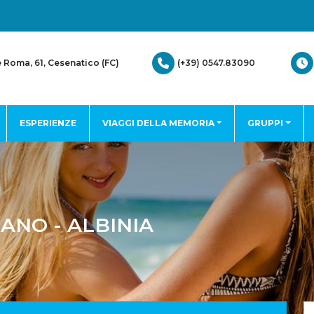
(+39) 0547.83090
e Roma, 61, Cesenatico (FC)
ESPERIENZE
VIAGGI DELLA MEMORIA
GRUPPI
IANO - ALBINIA