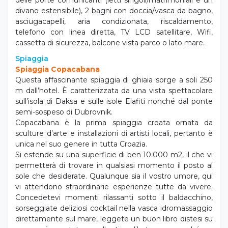
divano estensibile), 2 bagni con doccia/vasca da bagno,
asciugacapelli, aria condizionata, riscaldamento,
telefono con linea diretta, TV LCD satellitare, Wifi,
cassetta di sicurezza, balcone vista parco o lato mare.
Spiaggia
Spiaggia Copacabana
Questa affascinante spiaggia di ghiaia sorge a soli 250
m dall’hotel. È caratterizzata da una vista spettacolare
sull’isola di Daksa e sulle isole Elafiti nonché dal ponte
semi-sospeso di Dubrovnik.
Copacabana è la prima spiaggia croata ornata da
sculture d’arte e installazioni di artisti locali, pertanto è
unica nel suo genere in tutta Croazia.
Si estende su una superficie di ben 10.000 m2, il che vi
permetterà di trovare in qualsiasi momento il posto al
sole che desiderate. Qualunque sia il vostro umore, qui
vi attendono straordinarie esperienze tutte da vivere.
Concedetevi momenti rilassanti sotto il baldacchino,
sorseggiate deliziosi cocktail nella vasca idromassaggio
direttamente sul mare, leggete un buon libro distesi su