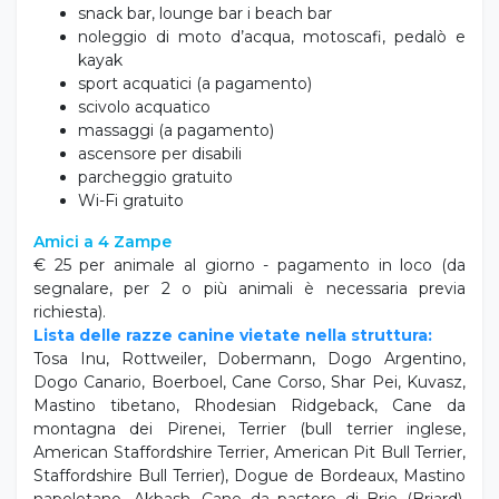
snack bar, lounge bar i beach bar
noleggio di moto d’acqua, motoscafi, pedalò e
kayak
sport acquatici (a pagamento)
scivolo acquatico
massaggi (a pagamento)
ascensore per disabili
parcheggio gratuito
Wi-Fi gratuito
Amici a 4 Zampe
€ 25 per animale al giorno - pagamento in loco (da
segnalare, per 2 o più animali è necessaria previa
richiesta).
Lista delle razze canine vietate nella struttura:
Tosa Inu, Rottweiler, Dobermann, Dogo Argentino,
Dogo Canario, Boerboel, Cane Corso, Shar Pei, Kuvasz,
Mastino tibetano, Rhodesian Ridgeback, Cane da
montagna dei Pirenei,
Terrier (bull terrier inglese,
American Staffordshire Terrier, American Pit Bull Terrier,
Staffordshire Bull Terrier), Dogue de Bordeaux, Mastino
napoletano, Akbash, Cane da pastore di Brie (Briard),