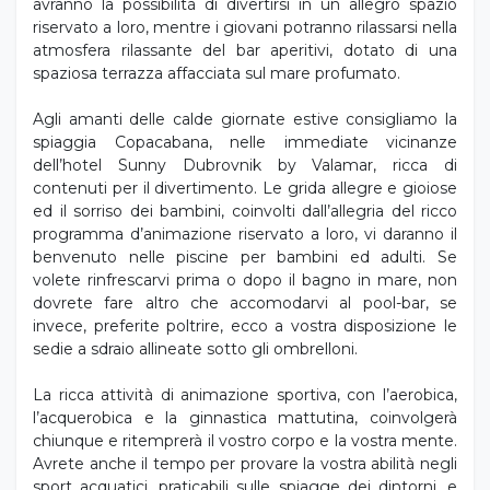
avranno la possibilità di divertirsi in un allegro spazio
riservato a loro, mentre i giovani potranno rilassarsi nella
atmosfera rilassante del bar aperitivi, dotato di una
spaziosa terrazza affacciata sul mare profumato.
Agli amanti delle calde giornate estive consigliamo la
spiaggia Copacabana, nelle immediate vicinanze
dell’hotel Sunny Dubrovnik by Valamar, ricca di
contenuti per il divertimento. Le grida allegre e gioiose
ed il sorriso dei bambini, coinvolti dall’allegria del ricco
programma d’animazione riservato a loro, vi daranno il
benvenuto nelle piscine per bambini ed adulti. Se
volete rinfrescarvi prima o dopo il bagno in mare, non
dovrete fare altro che accomodarvi al pool-bar, se
invece, preferite poltrire, ecco a vostra disposizione le
sedie a sdraio allineate sotto gli ombrelloni.
La ricca attività di animazione sportiva, con l’aerobica,
l’acquerobica e la ginnastica mattutina, coinvolgerà
chiunque e ritemprerà il vostro corpo e la vostra mente.
Avrete anche il tempo per provare la vostra abilità negli
sport acquatici, praticabili sulle spiagge dei dintorni, e