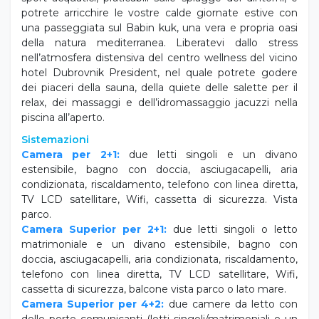
potrete arricchire le vostre calde giornate estive con
una passeggiata sul Babin kuk, una vera e propria oasi
della natura mediterranea. Liberatevi dallo stress
nell’atmosfera distensiva del centro wellness del vicino
hotel Dubrovnik President, nel quale potrete godere
dei piaceri della sauna, della quiete delle salette per il
relax, dei massaggi e dell’idromassaggio jacuzzi nella
piscina all’aperto.
Sistemazioni
Camera per 2+1:
due letti singoli e un divano
estensibile, bagno con doccia, asciugacapelli, aria
condizionata, riscaldamento, telefono con linea diretta,
TV LCD satellitare, Wifi, cassetta di sicurezza. Vista
parco.
Camera Superior per 2+1:
due letti singoli o letto
matrimoniale e un divano estensibile, bagno con
doccia, asciugacapelli, aria condizionata, riscaldamento,
telefono con linea diretta, TV LCD satellitare, Wifi,
cassetta di sicurezza, balcone vista parco o lato mare.
Camera Superior per 4+2:
due camere da letto con
delle porte comunicanti (letti singoli/matrimoniali e un