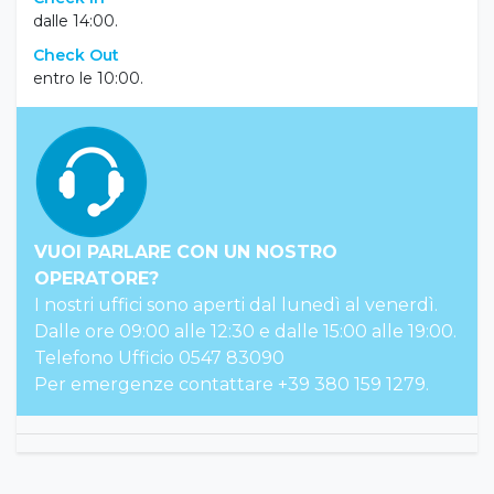
spiaggia: 30 m
aeroporto: 13 km (Brač), 95 km (Spalato)
Check In
dalle 14:00.
Check Out
entro le 10:00.
VUOI PARLARE CON UN NOSTRO
OPERATORE?
I nostri uffici sono aperti dal lunedì al venerdì.
Dalle ore 09:00 alle 12:30 e dalle 15:00 alle 19:00.
Telefono Ufficio 0547 83090
Per emergenze contattare +39 380 159 1279.