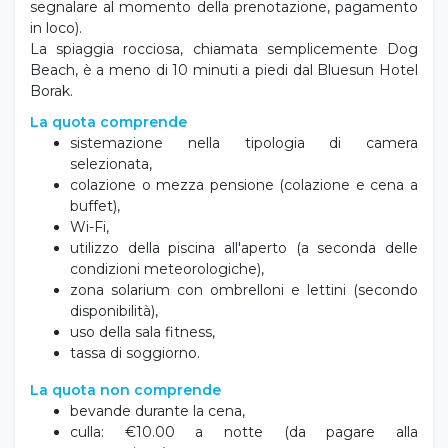
Tutte le camere sono state ristrutturate nel 2022.
Amici a 4 Zampe
€20.00 al giorno + cauzione per animali €100.00 (da
segnalare al momento della prenotazione, pagamento
in loco).
La spiaggia rocciosa, chiamata semplicemente Dog
Beach, è a meno di 10 minuti a piedi dal Bluesun Hotel
Borak.
La quota comprende
sistemazione nella tipologia di camera
selezionata,
colazione o mezza pensione (colazione e cena a
buffet),
Wi-Fi,
utilizzo della piscina all'aperto (a seconda delle
condizioni meteorologiche),
zona solarium con ombrelloni e lettini (secondo
disponibilità),
uso della sala fitness,
tassa di soggiorno.