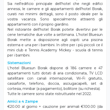
soddisfare tutti i desideri dei nostri ospiti. Un benvenuto
dal personale amichevole, un’ottima cucina e una vista
sul mare e la spiaggia d'oro che vi lascerà senza fiato
rimarrà per sempre uno dei vostri ricordi più belli.
Sia nell'edificio principale dell'hotel che negli edifici
annessi, le camere e gli appartamenti dell'hotel Borak,
curati nei minimi dettagli, sono il posto ideale per la
vostra vacanza. Sono specialmente attraenti gli
appartamenti con il proprio giardino.
Nel ristorante dell'hotel Borak potete divertirvi per le
cene tematiche due volte a settimana. L'hotel Bluesun
Borak mette a disposizione agli ospiti una piscina
esterna e una per i bambini. In oltre per i più piccoli ce il
mini club e Tennis Academy Mickey - scuola di tennis
per i bambini.
Sistemazioni
L'hotel Bluesun Borak dispone di 186 camere e 47
appartamenti
tutti dotati di
aria condizionata, TV LCD
satellitare con canali internazionali, Wi-Fi gratuito,
cassaforte, telefono, doccia, asciugacapelli, set di
cortesia, minibar (a pagamento), bollitore (su richiesta).