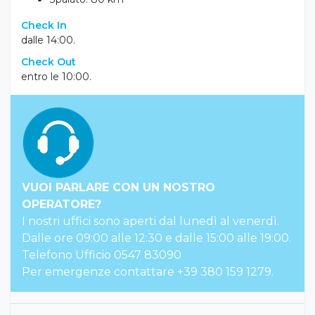
Check In
dalle 14:00.
Check Out
entro le 10:00.
VUOI PARLARE CON UN NOSTRO
OPERATORE?
I nostri uffici sono aperti dal lunedì al venerdì.
Dalle ore 09:00 alle 12:30 e dalle 15:00 alle 19:00.
Telefono Ufficio 0547 83090
Per emergenze contattare +39 380 159 1279.