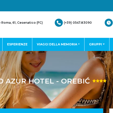
(+39) 0547.83090
e Roma, 61, Cesenatico (FC)
ESPERIENZE
VIAGGI DELLA MEMORIA
GRUPPI
D AZUR HOTEL - OREBIĆ