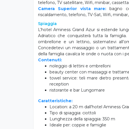
Camera Superior vista mare:
bagno con 
riscaldamento, telefono, TV-Sat, Wifi, minibar,
Spiaggia
L’hotel Aminess Grand Azur si estende lungo 
Adriatico che conquisterà tutta la famiglia
ombrellone e un lettino, sistematevi all’o
Concedetevi un massaggio o un trattamento 
della famiglia cavalca le onde o nuota con i pe
Contenuti:
noleggio di lettini e ombrelloni
beauty center con massaggi e trattame
towel service: teli mare dietro present
reception
ristorante e bar Lungomare
Caratteristiche:
Location: a 20 m dall’hotel Aminess Gr
Tipo di spiaggia: ciottoli
Lunghezza della spiaggia: 350 m
Ideale per: coppie e famiglie
Animali da compagnia: ammessi in una p