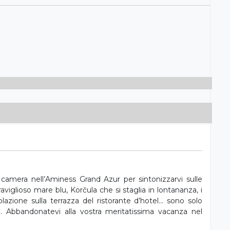
ra camera nell’Aminess Grand Azur per sintonizzarvi sulle
viglioso mare blu, Korčula che si staglia in lontananza, i
colazione sulla terrazza del ristorante d’hotel... sono solo
o. Abbandonatevi alla vostra meritatissima vacanza nel
rta di dolci ciottoli che regaleranno ai vostri piedi un