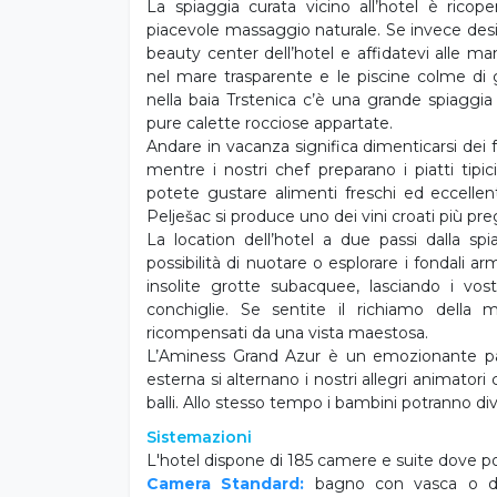
piacevole massaggio naturale. Se invece des
beauty center dell’hotel e affidatevi alle ma
nel mare trasparente e le piscine colme di gi
nella baia Trstenica c’è una grande spiaggia 
pure calette rocciose appartate.
Andare in vacanza significa dimenticarsi dei for
mentre i nostri chef preparano i piatti tipic
potete gustare alimenti freschi ed eccellenti
Pelješac si produce uno dei vini croati più preg
La location dell’hotel a due passi dalla spi
possibilità di nuotare o esplorare i fondali a
insolite grotte subacquee, lasciando i vost
conchiglie. Se sentite il richiamo della mo
ricompensati da una vista maestosa.
L’Aminess Grand Azur è un emozionante parco
esterna si alternano i nostri allegri animatori 
balli. Allo stesso tempo i bambini potranno dive
Sistemazioni
L'hotel dispone di 185 camere e suite dove p
Camera Standard:
bagno con vasca o docc
telefono, TV satellitare, Wifi, minibar, cassetta