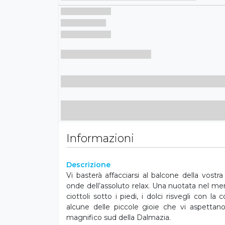
Informazioni
Descrizione
Vi basterà affacciarsi al balcone della vost
onde dell’assoluto relax. Una nuotata nel mera
ciottoli sotto i piedi, i dolci risvegli con la 
alcune delle piccole gioie che vi aspettan
magnifico sud della Dalmazia.
La spiaggia curata vicino all’hotel è ricope