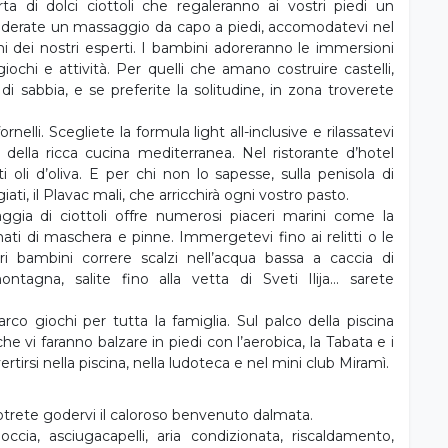
iderate un massaggio da capo a piedi, accomodatevi nel
ni dei nostri esperti. I bambini adoreranno le immersioni
ochi e attività. Per quelli che amano costruire castelli,
di sabbia, e se preferite la solitudine, in zona troverete
nelli. Scegliete la formula light all-inclusive e rilassatevi
i della ricca cucina mediterranea. Nel ristorante d’hotel
 oli d’oliva. E per chi non lo sapesse, sulla penisola di
iati, il Plavac mali, che arricchirà ogni vostro pasto.
aggia di ciottoli offre numerosi piaceri marini come la
rmati di maschera e pinne. Immergetevi fino ai relitti o le
ri bambini correre scalzi nell’acqua bassa a caccia di
ntagna, salite fino alla vetta di Sveti Ilija... sarete
 giochi per tutta la famiglia. Sul palco della piscina
che vi faranno balzare in piedi con l’aerobica, la Tabata e i
rtirsi nella piscina, nella ludoteca e nel mini club Miramì.
otrete godervi il caloroso benvenuto dalmata.
ia, asciugacapelli, aria condizionata, riscaldamento,
 di sicurezza.