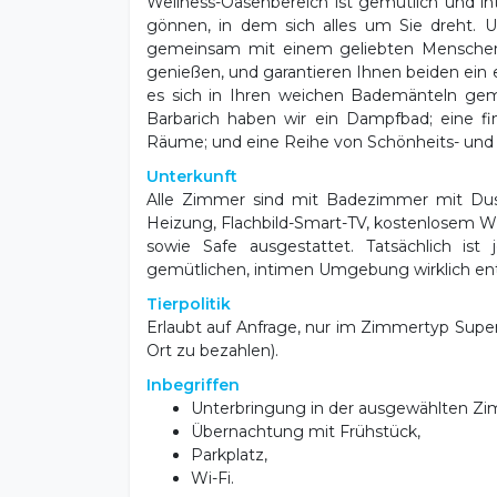
Wellness-Oasenbereich ist gemütlich und i
gönnen, in dem sich alles um Sie dreht. 
gemeinsam mit einem geliebten Menschen 
genießen, und garantieren Ihnen beiden ein e
es sich in Ihren weichen Bademänteln gemüt
Barbarich haben wir ein Dampfbad; eine fin
Räume; und eine Reihe von Schönheits- und
Unterkunft
Alle Zimmer sind mit Badezimmer mit Du
Heizung, Flachbild-Smart-TV, kostenlosem 
sowie Safe ausgestattet. Tatsächlich ist 
gemütlichen, intimen Umgebung wirklich e
Tierpolitik
Erlaubt auf Anfrage, nur im Zimmertyp Super
Ort zu bezahlen).
Inbegriffen
Unterbringung in der ausgewählten Zi
Übernachtung mit Frühstück,
Parkplatz,
Wi-Fi.