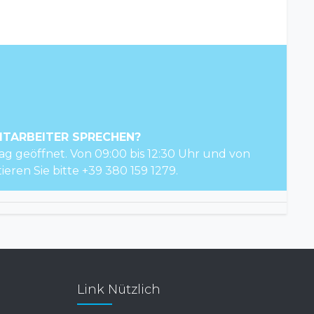
ITARBEITER SPRECHEN?
ag geöffnet. Von 09:00 bis 12:30 Uhr und von
tieren Sie bitte +39 380 159 1279.
Link Nützlich