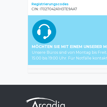
Registrierungscodes
CIN: IT027042A1H3TE9AA7
MÖCHTEN SIE MIT EINEM UNSERER M
Unsere Büros sind von Montag bis Freit
15:00 bis 19:00 Uhr. Für Notfälle kontak