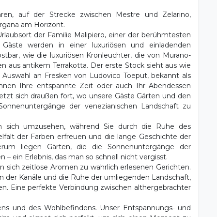
hren, auf der Strecke zwischen Mestre und Zelarino,
Morgana am Horizont.
Urlaubsort der Familie Malipiero, einer der berühmtesten
e Gäste werden in einer luxuriösen und einladenden
tbar, wie die luxuriösen Kronleuchter, die von Murano-
n aus antikem Terrakotta. Der erste Stock sieht aus wie
 Auswahl an Fresken von Ludovico Toeput, bekannt als
nnen Ihre entspannte Zeit oder auch Ihr Abendessen
setzt sich draußen fort, wo unsere Gäste Gärten und den
onnenuntergänge der venezianischen Landschaft zu
 sich umzusehen, während Sie durch die Ruhe des
lfalt der Farben erfreuen und die lange Geschichte der
herum liegen Gärten, die die Sonnenuntergänge der
 ein Erlebnis, das man so schnell nicht vergisst.
n sich zeitlose Aromen zu wahrlich erlesenen Gerichten.
ern der Kanäle und die Ruhe der umliegenden Landschaft,
en. Eine perfekte Verbindung zwischen althergebrachter
dens und des Wohlbefindens. Unser Entspannungs- und