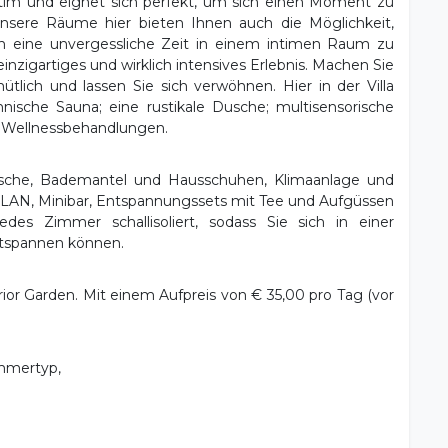
ntim und eignet sich perfekt, um sich einen Moment zu
Unsere Räume hier bieten Ihnen auch die Möglichkeit,
eine unvergessliche Zeit in einem intimen Raum zu
inzigartiges und wirklich intensives Erlebnis. Machen Sie
lich und lassen Sie sich verwöhnen. Hier in der Villa
nische Sauna; eine rustikale Dusche; multisensorische
 Wellnessbehandlungen.
sche, Bademantel und Hausschuhen, Klimaanlage und
WLAN, Minibar, Entspannungssets mit Tee und Aufgüssen
jedes Zimmer schallisoliert, sodass Sie sich in einer
ntspannen können.
ior Garden. Mit einem Aufpreis von € 35,00 pro Tag (vor
mmertyp,