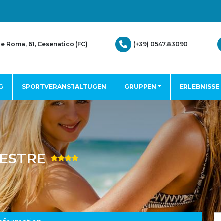
(+39) 0547.83090
le Roma, 61, Cesenatico (FC)
G
SPORTVERANSTALTUGEN
GRUPPEN
ERLEBNISSE
MESTRE