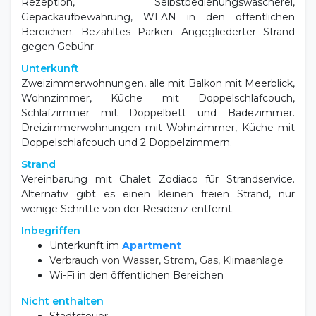
Information
Beschreibung
Wohngebiet, nur wenige Gehminuten vom Zentrum
von San Benedetto del Tronto und weniger als 50
Meter vom Meer entfernt.
Die Residence Zodiaco bietet Apartments mit allem
Komfort, um Ihren Urlaub in San Benedetto del Tronto
unvergesslich zu machen. Alle Wohnungen verfügen
über Klimaanlage, TV, Balkon mit Tischen und Stühlen.
Rezeption, Selbstbedienungswäscherei,
Gepäckaufbewahrung, WLAN in den öffentlichen
Bereichen. Bezahltes Parken. Angegliederter Strand
gegen Gebühr.
Unterkunft
Zweizimmerwohnungen, alle mit Balkon mit Meerblick,
Wohnzimmer, Küche mit Doppelschlafcouch,
Schlafzimmer mit Doppelbett und Badezimmer.
Dreizimmerwohnungen mit Wohnzimmer, Küche mit
Doppelschlafcouch und 2 Doppelzimmern.