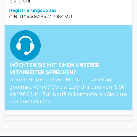
Entfernungen zu den wichtigsten Sehenswürdigkeiten:
Bushaltestelle: 30 m
Bahnhof: 2 km
Hafen: 2 km
Meer: 30 m
Zentrum: 500 m
Einchecken
Ab 15 bis 18 Uhr.
Auschecken
Bis 10 Uhr.
Registrierungscodes
CIN: IT044066B4PC798CMU
MÖCHTEN SIE MIT EINEM UNSERER