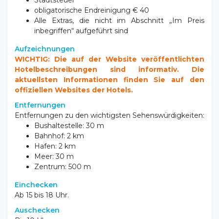
Strand
Vereinbarung mit Chalet Zodiaco für Strandservice.
Alternativ gibt es einen kleinen freien Strand, nur
wenige Schritte von der Residenz entfernt.
Inbegriffen
Unterkunft im
Apartment
Verbrauch von Wasser, Strom, Gas, Klimaanlage
Wi-Fi in den öffentlichen Bereichen
Nicht enthalten
Stadtsteuer
obligatorische Endreinigung € 40
Alle Extras, die nicht im Abschnitt „Im Preis
inbegriffen“ aufgeführt sind
Aufzeichnungen
WICHTIG: Die auf der Website veröffentlichten
Hotelbeschreibungen sind informativ. Die
aktuellsten Informationen finden Sie auf den
offiziellen Websites der Hotels.
Entfernungen