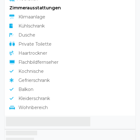
Haustiere erlaubt
Aufzug
Bar
In der Nähe vom Meer
Familienzimmer
W-LAN
Wäscherei
Meerblick
Zimmerausstattungen
Klimaanlage
Kühlschrank
Dusche
Private Toilette
Haartrockner
Flachbildfernseher