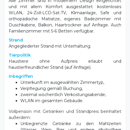
Alle Zimmer sind in modernem Design eingerichtet
und mit allem Komfort ausgestattet: kostenloses
WLAN, 24-Zoll-LCD-Sat-TV, Klimaanlage, Safe und
orthopädische Matratze, eigenes Badezimmer mit
Duschkabine, Balkon, Haartrockner auf Anfrage. Auch
Familienzimmer mit 5-6 Betten verfügbar.
Strand
Angegliederter Strand mit Unterhaltung.
Tierpolitik
Haustiere ohne Aufpreis erlaubt und
haustierfreundlicher Strand (auf Anfrage).
Inbegriffen
Unterkunft im ausgewählten Zimmertyp,
Verpflegung gemäß Buchung,
zweimal wöchentlich Verkostungsabende,
WLAN im gesamten Gebäude.
Vollpension mit Getränken und Strandpreis beinhaltet
außerdem:
Unbegrenzte Getränke zu den Mahlzeiten
(Wasser, Wein, Bier und andere alkoholfreie