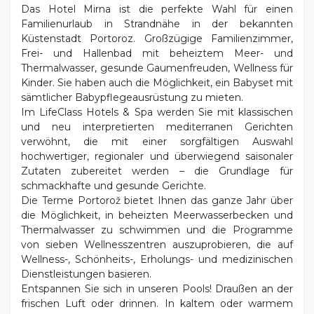
Familienurlaub in Strandnähe in der bekannten
Küstenstadt Portoroz. Großzügige Familienzimmer,
Frei- und Hallenbad mit beheiztem Meer- und
Thermalwasser, gesunde Gaumenfreuden, Wellness für
Kinder. Sie haben auch die Möglichkeit, ein Babyset mit
sämtlicher Babypflegeausrüstung zu mieten.
Im LifeClass Hotels & Spa werden Sie mit klassischen
und neu interpretierten mediterranen Gerichten
verwöhnt, die mit einer sorgfältigen Auswahl
hochwertiger, regionaler und überwiegend saisonaler
Zutaten zubereitet werden – die Grundlage für
schmackhafte und gesunde Gerichte.
Die Terme Portorož bietet Ihnen das ganze Jahr über
die Möglichkeit, in beheizten Meerwasserbecken und
Thermalwasser zu schwimmen und die Programme
von sieben Wellnesszentren auszuprobieren, die auf
Wellness-, Schönheits-, Erholungs- und medizinischen
Dienstleistungen basieren.
Entspannen Sie sich in unseren Pools! Draußen an der
frischen Luft oder drinnen. In kaltem oder warmem
Wasser. Jederzeit, 365 Tage im Jahr. Die Kleinsten
werden sich in einem der Kinderbecken vergnügen.