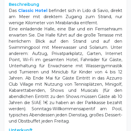
Beschreibung
Das
Classic Hotel
befindet sich in Lido di Savio, direkt
am Meer mit direktem Zugang zum Strand, nur
wenige Kilometer von Mirabilandia entfernt.
Eine einladende Halle, eine Bar und ein Fernsehraum
erwarten Sie. Die Halle führt auf die große Terrasse mit
herrlichem Blick auf den Strand und auf den
Swimmingpool mit Meerwasser und Solarium. Unter
anderem: Aufzug, Privatparkplatz, Garten, Internet
Point, Wi-Fi im gesamten Hotel, Fahrräder für Gäste,
Unterhaltung für Erwachsene mit Wassergymnastik
und Turnieren und Miniclub für Kinder von 4 bis 12
Jahren. Ab Ende Mai für Gäste Eintritt in das Azzurro
Club Village mit Nutzung von Tennisplätzen, Minigolf,
Kabarettabenden, Shows und Musicals (für den
abendlichen Eintritt zu den Shows müssen Gäste ab 10
Jahren die SIAE 1€ zu haben an der Parkkasse bezahlt
werden). Sonntags-Willkommensaperitif am Pool,
typisches Abendessen jeden Dienstag, großes Dessert-
und Obstbuffet jeden Freitag.
Unterkunft