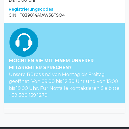
Bis 10:00 Uhr.
Registrierungscodes
CIN: IT039014A1AW38TSO4
MÖCHTEN SIE MIT EINEM UNSERER
MITARBEITER SPRECHEN?
Unsere Büros sind von Montag bis Freitag
geöffnet. Von 09:00 bis 12:30 Uhr und von 15:00
bis 19:00 Uhr. Für Notfälle kontaktieren Sie bitte
+39 380 159 1279.