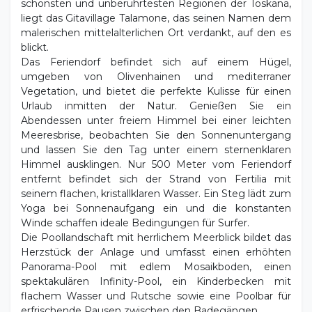
schönsten und unberührtesten Regionen der Toskana,
liegt das Gitavillage Talamone, das seinen Namen dem
malerischen mittelalterlichen Ort verdankt, auf den es
blickt.
Das Feriendorf befindet sich auf einem Hügel,
umgeben von Olivenhainen und mediterraner
Vegetation, und bietet die perfekte Kulisse für einen
Urlaub inmitten der Natur. Genießen Sie ein
Abendessen unter freiem Himmel bei einer leichten
Meeresbrise, beobachten Sie den Sonnenuntergang
und lassen Sie den Tag unter einem sternenklaren
Himmel ausklingen. Nur 500 Meter vom Feriendorf
entfernt befindet sich der Strand von Fertilia mit
seinem flachen, kristallklaren Wasser. Ein Steg lädt zum
Yoga bei Sonnenaufgang ein und die konstanten
Winde schaffen ideale Bedingungen für Surfer.
Die Poollandschaft mit herrlichem Meerblick bildet das
Herzstück der Anlage und umfasst einen erhöhten
Panorama-Pool mit edlem Mosaikboden, einen
spektakulären Infinity-Pool, ein Kinderbecken mit
flachem Wasser und Rutsche sowie eine Poolbar für
erfrischende Pausen zwischen den Badegängen.