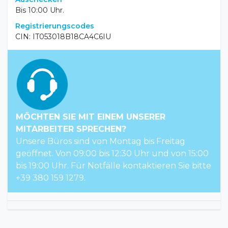
Bis 10:00 Uhr.
Registrierungscodes
CIN: IT053018B18CA4C6IU
MÖCHTEN SIE MIT EINEM UNSERER
MITARBEITER SPRECHEN?
Unsere Büros sind von Montag bis Freitag
geöffnet. Von 09:00 bis 12:30 Uhr und von 15:00
bis 19:00 Uhr. Für Notfälle kontaktieren Sie bitte
+39 380 159 1279.