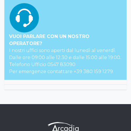
VUOI PARLARE CON UN NOSTRO
OPERATORE?
I nostri uffici sono aperti dal lunedì al venerdì.
Dalle ore 09:00 alle 12:30 e dalle 15:00 alle 19:00.
Telefono Ufficio 0547 83090
Per emergenze contattare +39 380 159 1279.