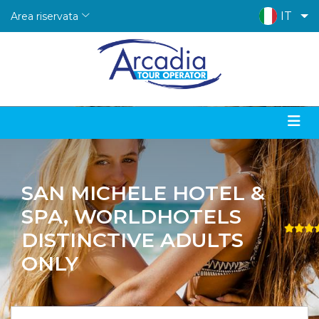
IT
Area riservata
SAN MICHELE HOTEL &
SPA, WORLDHOTELS
DISTINCTIVE ADULTS
ONLY