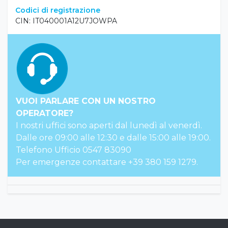
Codici di registrazione
CIN: IT040001A12U7JOWPA
VUOI PARLARE CON UN NOSTRO
OPERATORE?
I nostri uffici sono aperti dal lunedì al venerdì.
Dalle ore 09:00 alle 12:30 e dalle 15:00 alle 19:00.
Telefono Ufficio 0547 83090
Per emergenze contattare +39 380 159 1279.