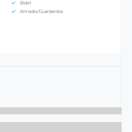
Wc Privato
Asciugacapelli
TV Sat
Tv a schermo piatto
Culla (su richiesta a pagamento)
Linea Cortesia
Balcone
Bidet
Armadio/Guardaroba