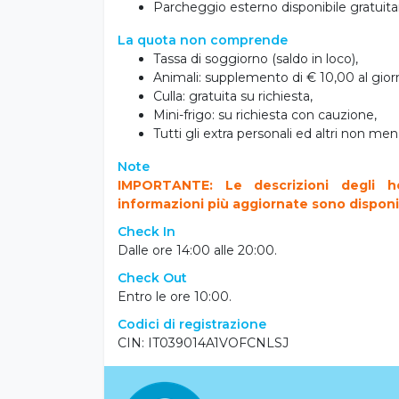
Aperitivo in spiaggia con stuzzichini e drin
Baby kitchen dove preparare le pappe e s
Spiaggia privata inclusa: 1 ombrellone e 
Programma di animazione per adulti e ba
eventi,
Piscina vista mare,
Bicilette a disposizione gratuita,
Pedalò, Kayak e Sup per le escursioni i
Serate a tema,
Parcheggio esterno disponibile gratuita
La quota non comprende
Tassa di soggiorno (saldo in loco),
Animali: supplemento di € 10,00 al giorn
Culla: gratuita su richiesta,
Mini-frigo: su richiesta con cauzione,
Tutti gli extra personali ed altri non m
Note
IMPORTANTE: Le descrizioni degli ho
informazioni più aggiornate sono disponibil