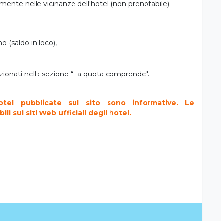
k alcolici e analcolici dalle 18 tutti i giorni,
caldare il latte in completa liberta h24,
2 lettini a camera,
mbini, attività e spettacoli a rotazione, giochi tornei e
n mare,
mente nelle vicinanze dell'hotel (non prenotabile).
o (saldo in loco),
enzionati nella sezione “La quota comprende".
tel pubblicate sul sito sono informative. Le
i sui siti Web ufficiali degli hotel.