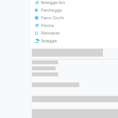
Carta di Credito
Cucina per neomamme
Vicino al mare
Family Hotel
Wifi
Vasca idromassaggio
Mini Club
Noleggio bici
Parcheggio
Parco Giochi
Piscina
Ristorante
Spiaggia