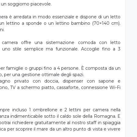
 è disponibile un’area fronte mare con due vasche
per grandi e piccoli, con spettacoli e animazione sia in
rk, area giochi e uno straordinario Children’s Park con
Club Hotel Bikini Tropicana è specializzato nell’accoglienza
isti della vacanza, coccolati con attenzioni su misura,
er il loro benessere e divertimento.
coglienti, ideali per chi cerca una sistemazione pratica e
ulla Riviera Romagnola. Tutte le camere dispongono di
e un soggiorno piacevole.
mera è arredata in modo essenziale e dispone di un letto
i un lettino a sponde o un lettino bambino (70×140 cm).
ni.
sta camera offre una sistemazione comoda con letto
 uno stile semplice ma funzionale. Accoglie fino a 3
 per famiglie o gruppi fino a 4 persone. È composta da un
o, per una gestione ottimale degli spazi.