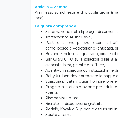
Dotazioni comuni a tutte le camere: b
bagnoschiuma, phon, aria condizionata, telef
gratuita.
Spiaggia
Con la nostra formula All Inclusive avrai s
spiaggia privata dell’hotel, per vivere una va
per rendere l’esperienza ancora più speciale, 
l’uso di SUP, pedalò o canoa: un’occasione uni
momenti autentici a contatto con la natura!
Amici a 4 Zampe
Ammessi, su richiesta e di piccola taglia (m
loco).
La quota comprende
Sistemazione nella tipologia di camera 
Trattamento All Inclusive,
Pasti: colazione, pranzo e cena a buff
carne, pesce e vegetariane (antipasti, pri
Bevande incluse: acqua, vino, birra e bibi
Bar GRATUITO sulla spiaggia dalle 8 all
aranciata, birra, granite e soft-ice,