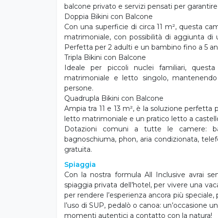
Per chi desidera momenti di puro relax,
idromassaggio. Il divertimento è assicurato 
spiaggia che all’interno dell’hotel, baby pa
gonfiabili e giochi in legno multiattività. Il 
delle famiglie: i bambini sono veri protagon
animazione dedicata e un ambiente pensato p
Sistemazioni
Le camere Bikini offrono spazi funzionali e ac
confortevole per una vacanza rilassante s
balcone privato e servizi pensati per garantir
Doppia Bikini con Balcone
Con una superficie di circa 11 m², questa ca
matrimoniale, con possibilità di aggiunta d
Perfetta per 2 adulti e un bambino fino a 5 an
Tripla Bikini con Balcone
Ideale per piccoli nuclei familiari, que
matrimoniale e letto singolo, mantenendo
persone.
Quadrupla Bikini con Balcone
Ampia tra 11 e 13 m², è la soluzione perfetta
letto matrimoniale e un pratico letto a castell