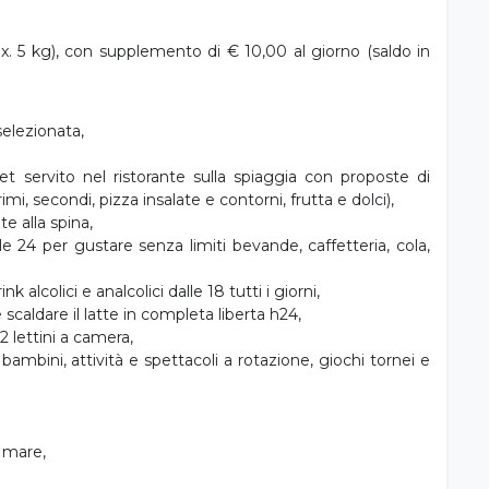
agno privato con doccia, dispenser con sapone e
ono, TV a schermo piatto, cassaforte, connessione Wi-Fi
empre incluso 1 ombrellone e 2 lettini per camera nella
canza indimenticabile sotto il caldo sole della Romagna. E
potrai richiedere gratuitamente al nostro staff in spiaggia
ca per scoprire il mare da un altro punto di vista e vivere
ax. 5 kg), con supplemento di € 10,00 al giorno (saldo in
selezionata,
et servito nel ristorante sulla spiaggia con proposte di
mi, secondi, pizza insalate e contorni, frutta e dolci),
te alla spina,
e 24 per gustare senza limiti bevande, caffetteria, cola,