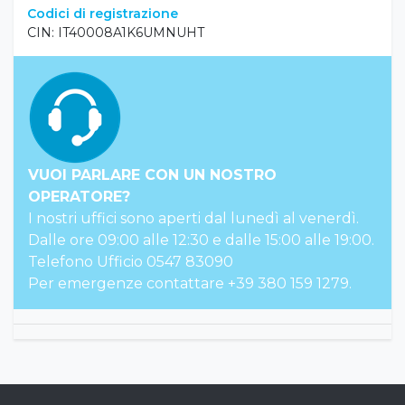
Codici di registrazione
CIN: IT40008A1K6UMNUHT
VUOI PARLARE CON UN NOSTRO
OPERATORE?
I nostri uffici sono aperti dal lunedì al venerdì.
Dalle ore 09:00 alle 12:30 e dalle 15:00 alle 19:00.
Telefono Ufficio 0547 83090
Per emergenze contattare +39 380 159 1279.