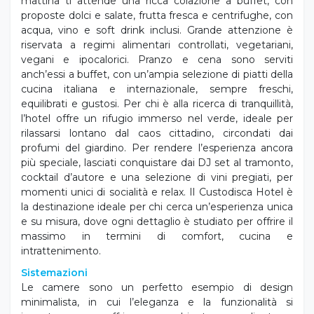
mattina ti attende una ricca colazione a buffet, con
proposte dolci e salate, frutta fresca e centrifughe, con
acqua, vino e soft drink inclusi. Grande attenzione è
riservata a regimi alimentari controllati, vegetariani,
vegani e ipocalorici. Pranzo e cena sono serviti
anch’essi a buffet, con un’ampia selezione di piatti della
cucina italiana e internazionale, sempre freschi,
equilibrati e gustosi. Per chi è alla ricerca di tranquillità,
l’hotel offre un rifugio immerso nel verde, ideale per
rilassarsi lontano dal caos cittadino, circondati dai
profumi del giardino. Per rendere l’esperienza ancora
più speciale, lasciati conquistare dai DJ set al tramonto,
cocktail d’autore e una selezione di vini pregiati, per
momenti unici di socialità e relax. Il Custodisca Hotel è
la destinazione ideale per chi cerca un’esperienza unica
e su misura, dove ogni dettaglio è studiato per offrire il
massimo in termini di comfort, cucina e
intrattenimento.
Sistemazioni
Le camere sono un perfetto esempio di design
minimalista, in cui l’eleganza e la funzionalità si