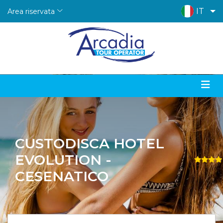
IT
Area riservata
CUSTODISCA HOTEL
EVOLUTION -
CESENATICO