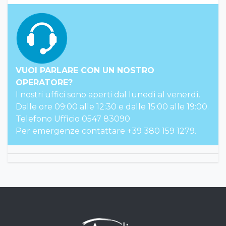
VUOI PARLARE CON UN NOSTRO
OPERATORE?
I nostri uffici sono aperti dal lunedì al venerdì.
Dalle ore 09:00 alle 12:30 e dalle 15:00 alle 19:00.
Telefono Ufficio 0547 83090
Per emergenze contattare +39 380 159 1279.